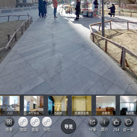
入口
大厅前台
西走廊
走廊西北角
总裁室
董秘室
导览
场景
微站
客服
导航
分享
简介
294
说一说