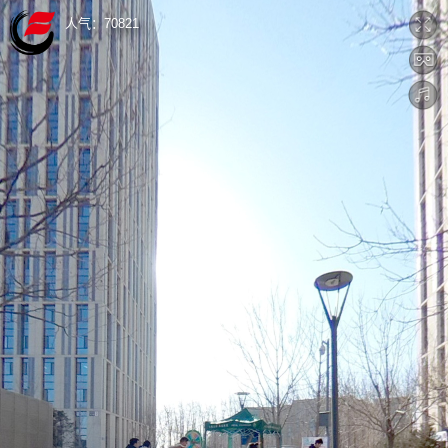
人气：
70821