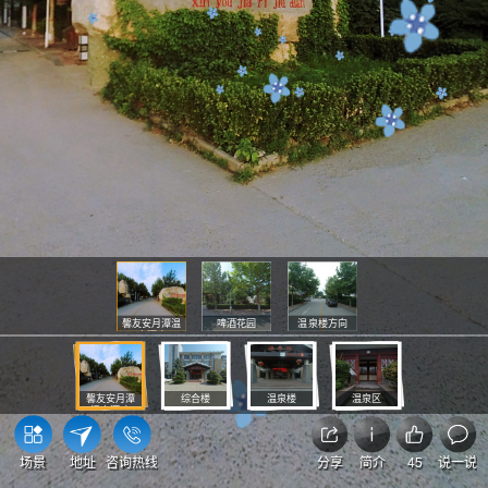
馨友安月潭温
啤酒花园
温泉楼方向
泉酒店
馨友安月潭
综合楼
温泉楼
温泉区
温泉酒店
场景
地址
咨询热线
分享
简介
45
说一说