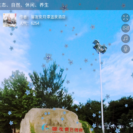
、自然、休闲、养生
作者：
馨友安月潭温泉酒店
人气：
6254